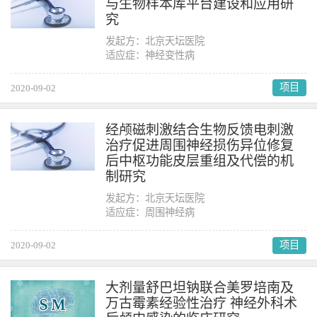
与生物样本库平台建设和应用研
究
发起方：北京天坛医院
适应症：神经变性病
项目
2020-09-02
经颅磁刺激结合生物反馈电刺激
治疗促进周围神经损伤异位修复
后中枢功能皮层重组及代偿的机
制研究
发起方：北京天坛医院
适应症：周围神经病
项目
2020-09-02
大剂量舒巴坦钠联合美罗培南及
万古霉素经验性治疗 神经外科术